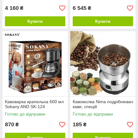
4 160
6 545
₴
₴
Купити
Купити
Кавоварка крапельна 600 мл
Кавомолка Nima подрібнювач
Sokany AND SK-124
кави, спецій
Готово до відправки
Готово до відправки
870
185
₴
₴
Купити
Купити