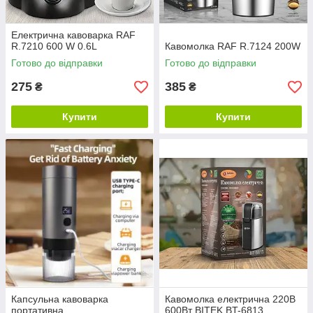
Електрична кавоварка RAF
R.7210 600 W 0.6L
Кавомолка RAF R.7124 200W
Готово до відправки
Готово до відправки
275
385
₴
₴
Купити
Купити
Капсульна кавоварка
Кавомолка електрична 220В
портативна
600Вт BITEK BT-6813