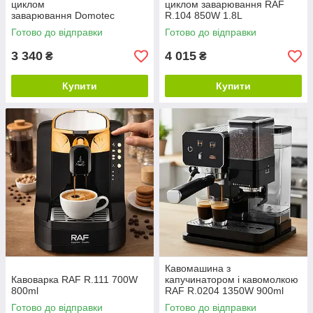
циклом
циклом заварювання RAF
заварювання Domotec
R.104 850W 1.8L
MS.136 1.6 л 850W
Готово до відправки
Готово до відправки
3 340
4 015
₴
₴
Купити
Купити
Кавомашина з
Кавоварка RAF R.111 700W
капучинатором і кавомолкою
800ml
RAF R.0204 1350W 900ml
Готово до відправки
Готово до відправки