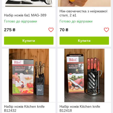
Ніж-овочечистка з неіржавкої
Набір ножів 6в1 MAG-389
сталі, 2 в1
Готово до відправки
Готово до відправки
275
70
₴
₴
Купити
Купити
Набір ножів Kitchen knife
Набір ножів Kitchen knife
B12432
B12418