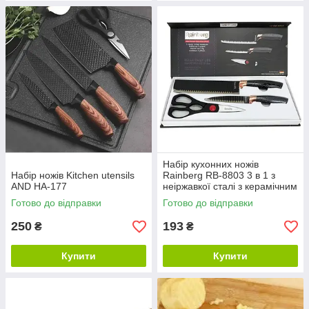
Набір кухонних ножів
Набір ножів Kitchen utensils
Rainberg RB-8803 3 в 1 з
AND HA-177
неіржавкої сталі з керамічним
покриттям
Готово до відправки
Готово до відправки
250
193
₴
₴
Купити
Купити