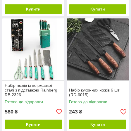
Купити
Купити
Набір ножів із неіржавкої
сталі з підставкою Rainberg
Набір кухонних ножів 6 шт
RB-2326
(RD-6015)
Готово до відправки
Готово до відправки
580
243
₴
₴
Купити
Купити