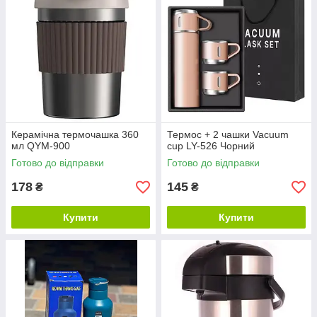
Керамічна термочашка 360
Термос + 2 чашки Vacuum
мл QYM-900
cup LY-526 Чорний
Готово до відправки
Готово до відправки
178
145
₴
₴
Купити
Купити