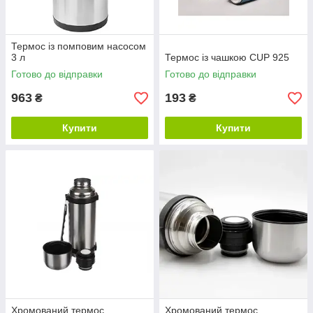
Термос із помповим насосом
3 л
Термос із чашкою CUP 925
Готово до відправки
Готово до відправки
963
193
₴
₴
Купити
Купити
Хромований термос
Хромований термос