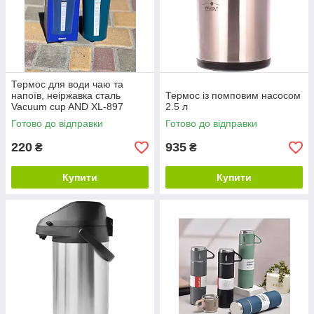
Термос для води чаю та
напоїв, неіржавка сталь
Термос із помповим насосом
Vacuum cup AND XL-897
2.5 л
Готово до відправки
Готово до відправки
220
935
₴
₴
Купити
Купити