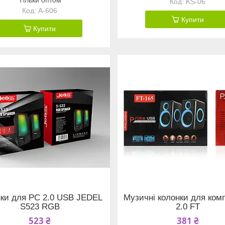
KS-06
A-606
Купити
Купити
ки для PC 2.0 USB JEDEL
Музичні колонки для ком
S523 RGB
2.0 FT
523 ₴
381 ₴