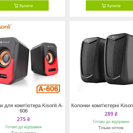
Купити
Купити
и для комп'ютера Kisonli A-
Колонки комп'ютерні Kison
606
289 ₴
275 ₴
Готово до відправки
Готово до відправки
Тільки оптом
Тільки оптом