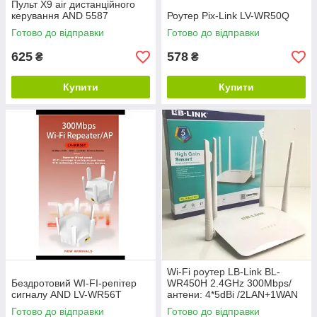
Пульт X9 air дистанційного
керування AND 5587
Роутер Pix-Link LV-WR50Q
Готово до відправки
Готово до відправки
625
578
₴
₴
Купити
Купити
Wi-Fi роутер LB-Link BL-
Бездротовий WI-FI-репітер
WR450H 2.4GHz 300Mbps/
сигналу AND LV-WR56T
антени: 4*5dBi /2LAN+1WAN
Готово до відправки
Готово до відправки