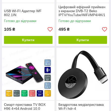
Цифровий ефірний приймач
USB WI-FI Адаптер WF
з екраном DVB-T2 Beko
802.1IN
IPTV/YouTube/WiFi/MP4/4K/1
080 T2-BK-2020
Готово до відправки
Готово до відправки
105
495
₴
₴
Купити
Купити
Смарт-приставка TV BOX
Бездротова медіаприставка
H96 4+64 Android 10.0
Wi-Fi hdr-4