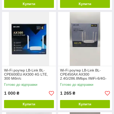
Купити
Купити
Wi-Fi роутер LB-Link BL-
Wi-Fi роутер LB-Link BL-
CPE600EU AX300 4G LTE,
CPE450AX AX300
300 Мбіт/с
2.4G/286.8Mbps /WiFi-6/4G-
LTE/антени:4*high grain
Готово до відправки
Готово до відправки
1 000
1 265
₴
₴
Купити
Купити