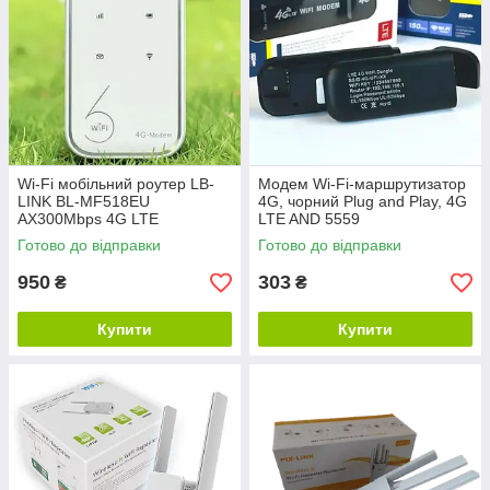
Wi-Fi мобільний роутер LB-
Модем Wi-Fi-маршрутизатор
LINK BL-MF518EU
4G, чорний Plug and Play, 4G
AX300Mbps 4G LTE
LTE AND 5559
Готово до відправки
Готово до відправки
950
303
₴
₴
Купити
Купити