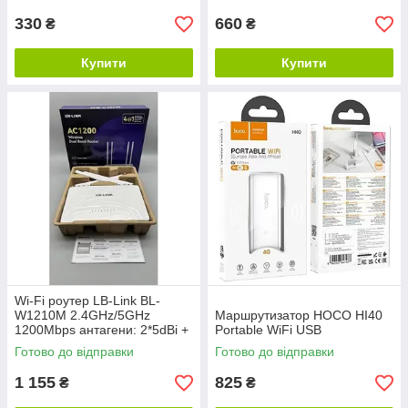
330
660
₴
₴
Купити
Купити
Wi-Fi роутер LB-Link BL-
W1210M 2.4GHz/5GHz
Маршрутизатор HOCO HI40
1200Mbps антагени: 2*5dBi +
Portable WiFi USB
5G 2*5dBi
Готово до відправки
Готово до відправки
1 155
825
₴
₴