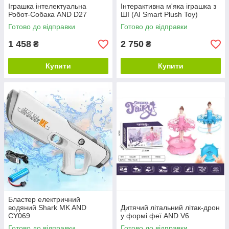
Іграшка інтелектуальна
Інтерактивна м'яка іграшка з
Робот-Собака AND D27
ШІ (AI Smart Plush Toy)
Готово до відправки
Готово до відправки
1 458
2 750
₴
₴
Купити
Купити
Бластер електричний
водяний Shark MK AND
Дитячий літальний літак-дрон
CY069
у формі феї AND V6
Готово до відправки
Готово до відправки