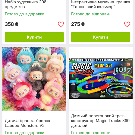
Набір художника 208
Інтерактивна музична іграшка
предметів
"Танцюючий кальмар"
Готово до відправки
Готово до відправки
358
275
₴
₴
Купити
Купити
Дитячий перегоновий трек-
Дитяча іграшка-брелок
конструктор Magic Tracks 360
Labubu Monsters V3
деталей
Готово до відправки
Готово до відправки