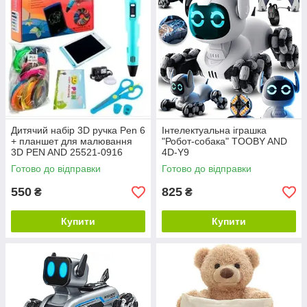
Дитячий набір 3D ручка Pen 6
Інтелектуальна іграшка
+ планшет для малювання
"Робот-собака" TOOBY AND
3D PEN AND 25521-0916
4D-Y9
Готово до відправки
Готово до відправки
550
825
₴
₴
Купити
Купити