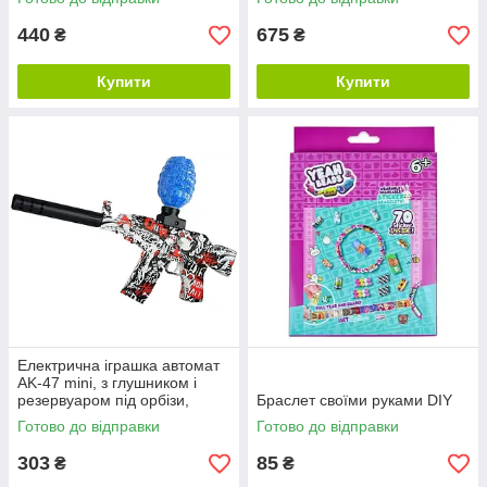
440
675
₴
₴
Купити
Купити
Електрична іграшка автомат
AK-47 mini, з глушником і
резервуаром під орбізи,
Браслет своїми руками DIY
червоний (-350)
Готово до відправки
Готово до відправки
303
85
₴
₴