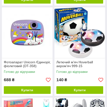
Фотоапарат Unicorn Єдиноріг,
Летючий м'яч Hoverball
фіолетовий (DT-358)
аером'яч 999-15
Готово до відправки
Готово до відправки
688
140
₴
₴
Купити
Купити