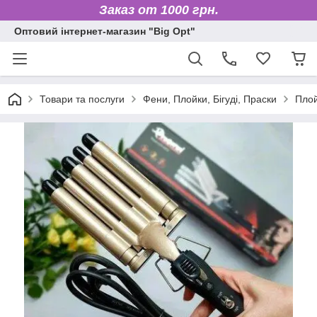
Заказ от 1000 грн.
Оптовий інтернет-магазин "Big Opt"
Товари та послуги
Фени, Плойки, Бігуді, Праски
Плой