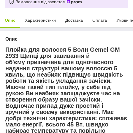
Замовлення під захистом
Опис
Характеристики
Доставка
Оплата
Умови п
Опис
Плойка для волосся 5 Волн Gemei GM
2933 Щипці для завивання й
об'єму призначена для одночасного
надання структурі вашому волоссю 5
хвиль, що неабияк підвищує швидкість
роботи та якість укладання зачіски.
Маючи такий тип плойку, у себе під
рукою Ви неабияк заощаджуєте час на
створення образу вашої зачіски.
Водночас прилад дуже простий і
зручний у своєму використанні. Має
добрі технічні характеристики: споживає
мало енергії, всього 45 Вт, швидко
набирає температуру та повільно