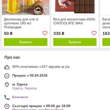
Диспенсер для олії зі
Віск для воскоплава 450G
Бага
щіточкою 180 мл
CHOCOLATE WAX
доза
Розпродаж
пенз
50
330
163
₴
₴
Купити
Купити
Про нас
90% позитивних з 827 відгуків за рік
Працює з 05.04.2018
м. Одеса
Одеса, Україна
Контакти
Сьогодні працює з 09:00 до 18:00
Показати весь графік роботи