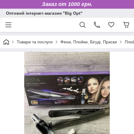
Заказ от 1000 грн.
Оптовий інтернет-магазин "Big Opt"
Товари та послуги
Фени, Плойки, Бігуді, Праски
Плой