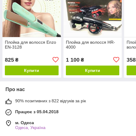
Плойка для волосся Enzo
Плойка для волосся HR-
Плой
EN-3128
4000
воло
825
1 100
358
₴
₴
Купити
Купити
Про нас
90% позитивних з 822 відгуків за рік
Працює з 05.04.2018
м. Одеса
Одеса, Україна