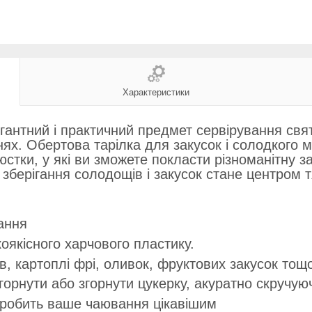
Характеристики
антний і практичний предмет сервірування святк
нях. Обертова тарілка для закусок і солодкого м
юстки, у які ви зможете покласти різноманітну з
зберігання солодощів і закусок стане центром т
ання
оякісного харчового пластику.
ів, картоплі фрі, оливок, фруктових закусок тощ
горнути або згорнути цукерку, акуратно скручу
 робить ваше чаювання цікавішим