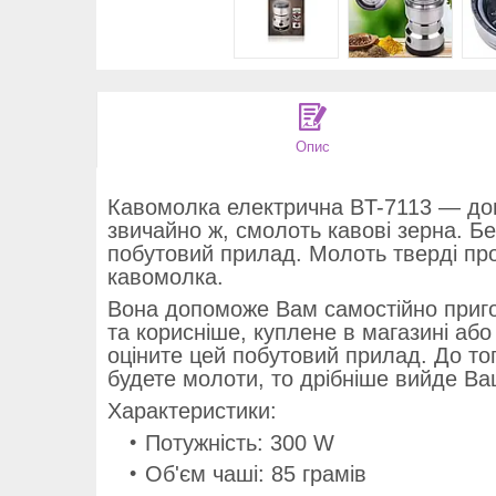
Опис
Кавомолка електрична BT-7113 — допо
звичайно ж, смолоть кавові зерна. Бе
побутовий прилад. Молоть тверді про
кавомолка.
Вона допоможе Вам самостійно приго
та корисніше, куплене в магазині або
оціните цей побутовий прилад. До то
будете молоти, то дрібніше вийде В
Характеристики:
Потужність: 300 W
Об'єм чаші: 85 грамів