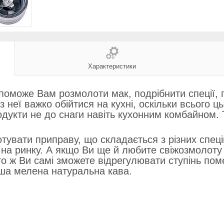
Характеристики
може Вам розмолоти мак, подрібнити спеції, пр
з неї важко обійтися на кухні, оскільки всього 
дукти не до снаги навіть кухонним комбайном. Т
тувати приправу, що складається з різних спе
 на ринку. А якщо Ви ще й любите свіжозмолоту 
го ж Ви самі зможете відрегулювати ступінь по
аша мелена натуральна кава.