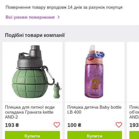
Повернення товару впродовж 14 днів за рахунок покупця
Всі умови повернення
Подібні товари компанії
Пляшка для питної води
Пляшка дитяча Baby bottle
Пляш
складана Граната kettle
LB 400
об'є
AND-2
AND
193
100
193
₴
₴
Купити
Купити