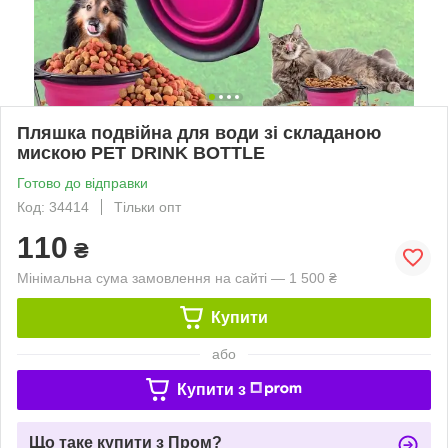
Пляшка подвійна для води зі складаною
мискою PET DRINK BOTTLE
Готово до відправки
Код: 34414
Тільки опт
110
₴
Мінімальна сума замовлення на сайті — 1 500 ₴
Купити
або
Купити з
Що таке купити з Пром?