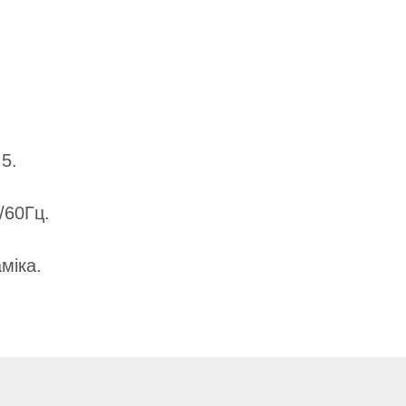
5.
/60Гц.
міка.