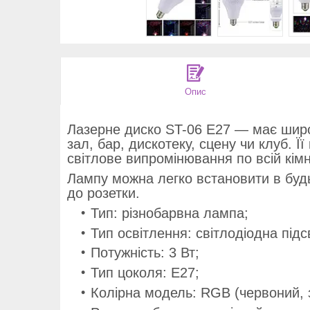
Опис
Лазерне диско ST-06 E27 — має широ
зал, бар, дискотеку, сцену чи клуб. 
світлове випромінювання по всій кім
Лампу можна легко встановити в будь
до розетки.
Тип: різнобарвна лампа;
Тип освітлення: світлодіодна підсв
Потужність: 3 Вт;
Тип цоколя: E27;
Колірна модель: RGB (червоний, з