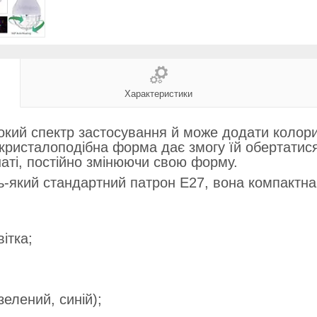
Характеристики
кий спектр застосування й може додати колорит
Її кристалоподібна форма дає змогу їй обертатис
наті, постійно змінюючи свою форму.
-який стандартний патрон E27, вона компактна 
ітка;
елений, синій);