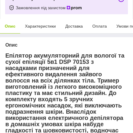
Замовлення під захистом
Опис
Характеристики
Доставка
Оплата
Умови п
Опис
Епілятор акумуляторний для вологої та
сухої епіляції 5в1 DSP 70153 з
насадками призначений для
ефективного видалення зайвого
волосся на всіх ділянках тіла. Тример
виготовлений із легкого високоміцного
пластику та має стильний дизайн. До
комплекту входять 5 зручних
ергономічних насадок, які виключають
подразнення шкіри. Внаслідок
використання електричного депілятора
в домашніх умовах шкіра набуде
гладкості та шовковистості, водночас