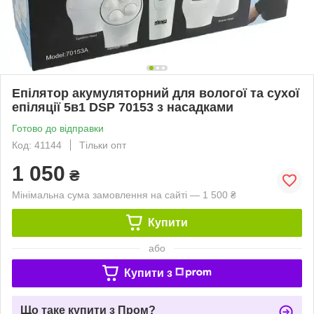
Епілятор акумуляторний для вологої та сухої
епіляції 5в1 DSP 70153 з насадками
Готово до відправки
Код: 41144
Тільки опт
1 050
₴
Мінімальна сума замовлення на сайті — 1 500 ₴
Купити
або
Купити з
Що таке купити з Пром?