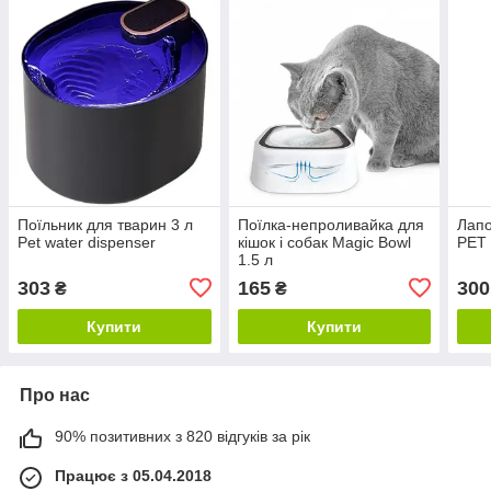
Поїльник для тварин 3 л
Поїлка-непроливайка для
Лапо
Pet water dispenser
кішок і собак Magic Bowl
PET
1.5 л
303
165
300
₴
₴
Купити
Купити
Про нас
90% позитивних з 820 відгуків за рік
Працює з 05.04.2018