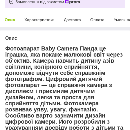
Замовлення під захистом
Опис
Характеристики
Доставка
Оплата
Умови п
Опис
Фотоапарат Baby Camera Панда це
іграшка, яка покаже малюкові світ через
об'єктив. Камера навчить дитину азів
світлини, колірного сприйняття,
допоможе відчути себе справжнім
фотографом. Цифровий дитячий
фотоапарат — це справжня камера з
дисплеєм і приємним дитячим
дизайном, легка та проста для
сприйняття дітьми. Фотокамера
розвиває уяву, увагу, фантазію.
Особливо варто зазначити дизайн
цифрової камери. Його розробили з
урахуванням досвіду роботи з дітьми та