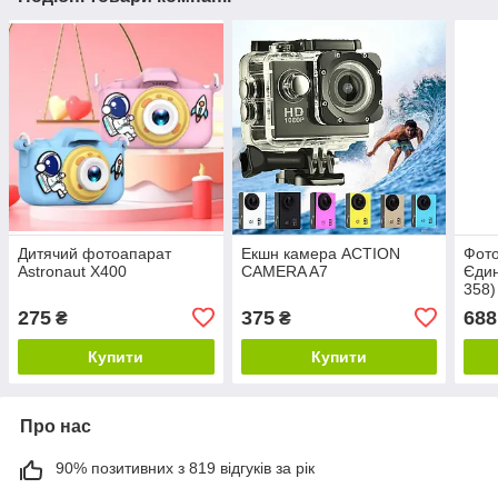
Дитячий фотоапарат
Екшн камера ACTION
Фото
Astronaut X400
CAMERA A7
Єдин
358)
275
375
688
₴
₴
Купити
Купити
Про нас
90% позитивних з 819 відгуків за рік