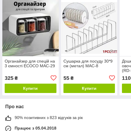
Органайзер для спецій на
Сушарка для посуду 30*9
Дошк
3 ємності ECOCO MAC-29
см (метал) MAC-8
овоч
(RD-
325
55
110
₴
₴
Купити
Купити
Про нас
90% позитивних з 823 відгуків за рік
Працює з 05.04.2018