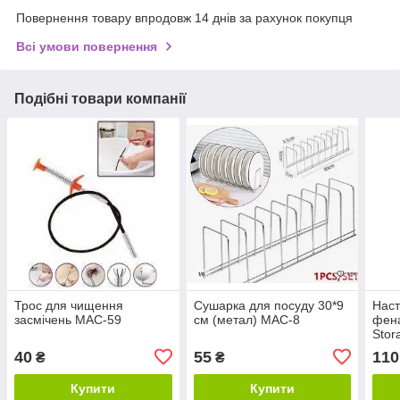
Повернення товару впродовж 14 днів за рахунок покупця
Всі умови повернення
Подібні товари компанії
Трос для чищення
Сушарка для посуду 30*9
Наст
засмічень MAC-59
см (метал) MAC-8
фена
Stor
50P
40
55
110
₴
₴
Купити
Купити