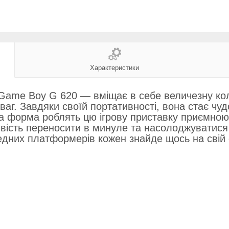
Характеристики
Game Boy G 620 — вміщає в себе величезну коле
ваг. Завдяки своїй портативності, вона стає чудо
на форма роблять цю ігрову приставку приємною
ивість переносити в минуле та насолоджуватис
медних платформерів кожен знайде щось на свій