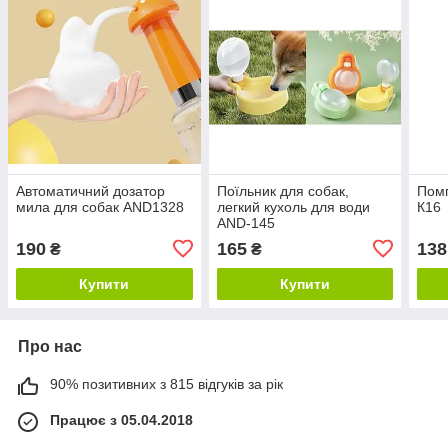
Автоматичний дозатор
Поїльник для собак,
Помп
мила для собак AND1328
легкий кухоль для води
К16
AND-145
190
165
138
₴
₴
Купити
Купити
Про нас
90% позитивних з 815 відгуків за рік
Працює з 05.04.2018