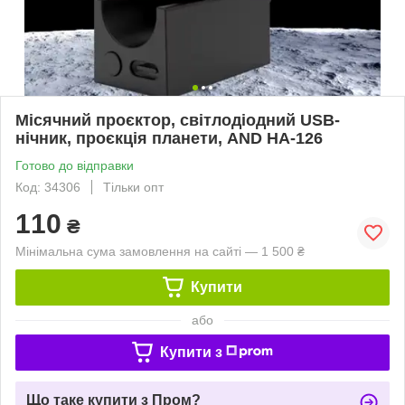
Місячний проєктор, світлодіодний USB-
нічник, проєкція планети, AND HA-126
Готово до відправки
Код: 34306
Тільки опт
110
₴
Мінімальна сума замовлення на сайті — 1 500 ₴
Купити
або
Купити з
Що таке купити з Пром?