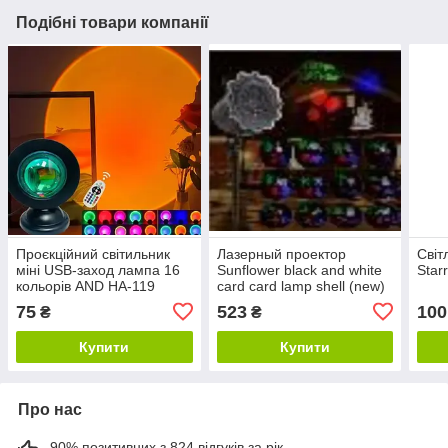
Подібні товари компанії
Проєкційний світильник
Лазерный проектор
Світ
міні USB-заход лампа 16
Sunflower black and white
Star
кольорів AND HA-119
card card lamp shell (new)
75
523
100
₴
₴
Купити
Купити
Про нас
90% позитивних з 824 відгуків за рік