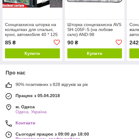
Сонцезахисна шторка на
Шторка сонцезахисна AVS
Сон
коліщатках для спальні,
SH-105F-S (на лобове
жалю
кухні, автомобіля 40 * 125
скло) AND-98
авто
cm
Без 
85
90
242
₴
₴
Купити
Купити
Про нас
90% позитивних з 828 відгуків за рік
Працює з 05.04.2018
м. Одеса
Одеса, Україна
Контакти
Сьогодні працює з 09:00 до 18:00
Показати весь графік роботи