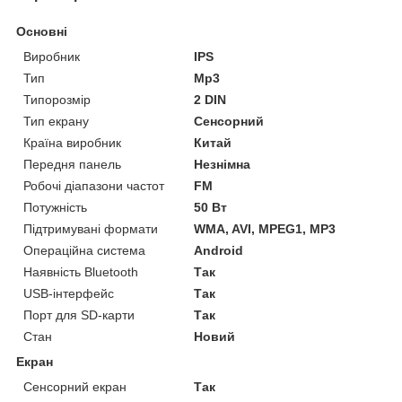
Основні
Виробник
IPS
Тип
Mp3
Типорозмір
2 DIN
Тип екрану
Сенсорний
Країна виробник
Китай
Передня панель
Незнімна
Робочі діапазони частот
FM
Потужність
50 Вт
Підтримувані формати
WMA, AVI, MPEG1, MP3
Операційна система
Android
Наявність Bluetooth
Так
USB-інтерфейс
Так
Порт для SD-карти
Так
Стан
Новий
Екран
Сенсорний екран
Так