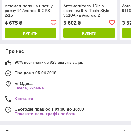
Автомагнітола на штатну
Автомагнітола 1Din з
Авто
рамку 9" Android-9 GPS
екраном 9.5" Tesla Style
9116
2/16
9510A на Android 2
Ram+16gb Storage+GPS
4 675
5 602
3 5
₴
₴
Купити
Купити
Про нас
90% позитивних з 823 відгуків за рік
Працює з 05.04.2018
м. Одеса
Одеса, Україна
Контакти
Сьогодні працює з 09:00 до 18:00
Показати весь графік роботи