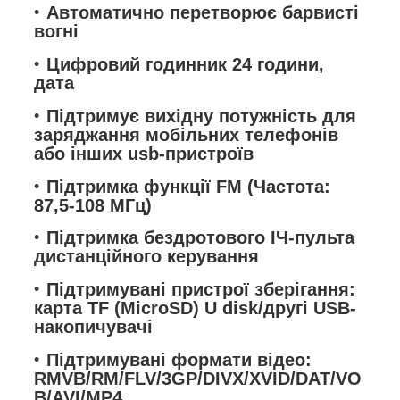
Автоматично перетворює барвисті
вогні
Цифровий годинник 24 години,
дата
Підтримує вихідну потужність для
заряджання мобільних телефонів
або інших usb-пристроїв
Підтримка функції FM (Частота:
87,5-108 МГц)
Підтримка бездротового ІЧ-пульта
дистанційного керування
Підтримувані пристрої зберігання:
карта TF (MicroSD) U disk/другі USB-
накопичувачі
Підтримувані формати відео:
RMVB/RM/FLV/3GP/DIVX/XVID/DAT/VO
B/AVI/MP4