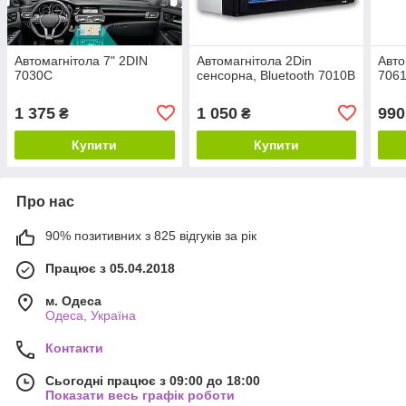
Автомагнітола 7" 2DIN
Автомагнітола 2Din
Авто
7030C
сенсорна, Bluetooth 7010B
706
1 375
1 050
990
₴
₴
Купити
Купити
Про нас
90% позитивних з 825 відгуків за рік
Працює з 05.04.2018
м. Одеса
Одеса, Україна
Контакти
Сьогодні працює з 09:00 до 18:00
Показати весь графік роботи