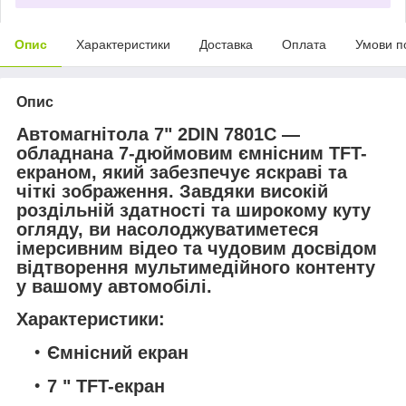
Опис
Характеристики
Доставка
Оплата
Умови п
Опис
Автомагнітола 7" 2DIN 7801C —
обладнана 7-дюймовим ємнісним TFT-
екраном, який забезпечує яскраві та
чіткі зображення. Завдяки високій
роздільній здатності та широкому куту
огляду, ви насолоджуватиметеся
імерсивним відео та чудовим досвідом
відтворення мультимедійного контенту
у вашому автомобілі.
Характеристики:
Ємнісний екран
7 " TFT-екран