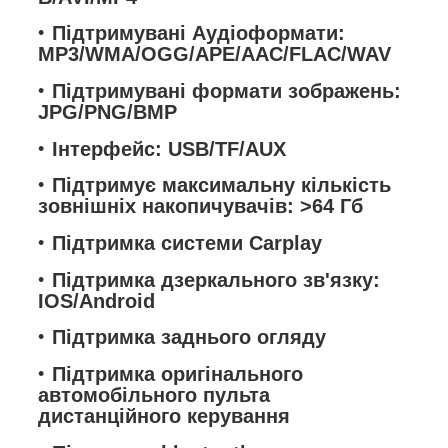
Підтримувані Аудіоформати:
MP3/WMA/OGG/APE/AAC/FLAC/WAV
Підтримувані формати зображень:
JPG/PNG/BMP
Інтерфейс: USB/TF/AUX
Підтримує максимальну кількість
зовнішніх накопичувачів: >64 Гб
Підтримка системи Carplay
Підтримка дзеркального зв'язку:
IOS/Android
Підтримка заднього огляду
Підтримка оригінального
автомобільного пульта
дистанційного керування