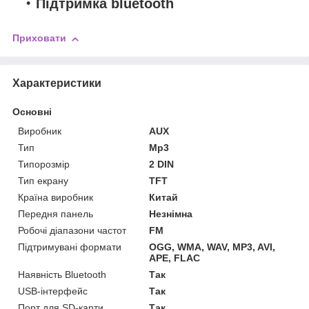
Підтримка bluetooth
Приховати
Характеристики
Основні
Виробник
AUX
Тип
Mp3
Типорозмір
2 DIN
Тип екрану
TFT
Країна виробник
Китай
Передня панель
Незнімна
Робочі діапазони частот
FM
Підтримувані формати
OGG, WMA, WAV, MP3, AVI,
APE, FLAC
Наявність Bluetooth
Так
USB-інтерфейс
Так
Порт для SD-карти
Так