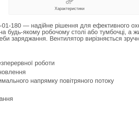
Характеристики
-01-180 — надійне рішення для ефективного охо
 на будь-якому робочому столі або тумбочці, а 
треби заряджання. Вентилятор вирізняється зру
езперервної роботи
ановлення
имального напрямку повітряного потоку
вання