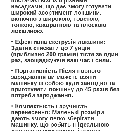
постачається із 6 різними
насадками, що дає змогу готувати
широкий асортимент локшини,
включно з широкою, товстою,
тонкою, квадратною та плоскою
локшиною.
Ефективна екструзія локшини:
Здатна стискати до 7 унцій
(приблизно 200 грамів) тіста за один
раз, заощаджуючи ваш час і сили.
Портативність Після повного
заряджання ви можете взяти
машинку із собою куди завгодно та
приготувати локшину до 45 разів без
потреби заряджання.
Компактність і зручність
перенесення: Маленькі розміри
дають змогу легко зберігати
машинку, що робить її ідеальною
для невеликих кухонь і частих