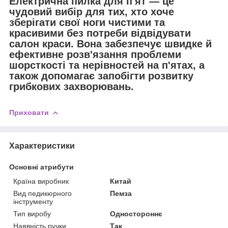
Електрична пилка для п'ят — це
чудовий вибір для тих, хто хоче
зберігати свої ноги чистими та
красивими без потреби відвідувати
салон краси. Вона забезпечує швидке й
ефективне розв'язання проблеми
шорсткості та нерівностей на п'ятах, а
також допомагає запобігти розвитку
грибкових захворювань.
Приховати
Характеристики
Основні атрибути
Країна виробник
Китай
Вид педикюрного
Пемза
інструменту
Тип виробу
Одностороннє
Наявність ручки
Так