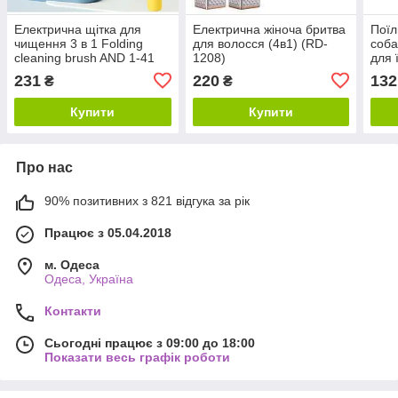
Електрична щітка для
Електрична жіноча бритва
Поїл
чищення 3 в 1 Folding
для волосся (4в1) (RD-
соба
cleaning brush AND 1-41
1208)
для 
231
220
132
₴
₴
Купити
Купити
Про нас
90% позитивних з 821 відгука за рік
Працює з 05.04.2018
м. Одеса
Одеса, Україна
Контакти
Сьогодні працює з 09:00 до 18:00
Показати весь графік роботи