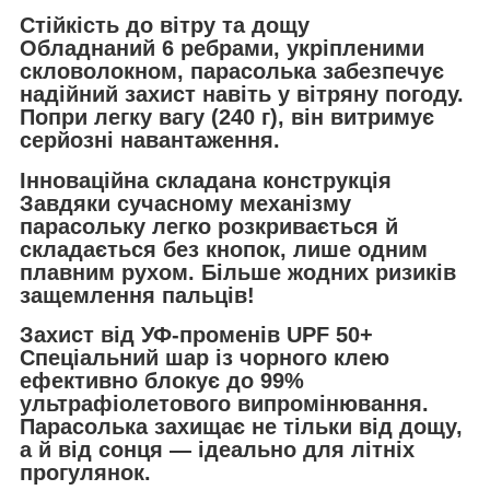
Стійкість до вітру та дощу
Обладнаний 6 ребрами, укріпленими
скловолокном, парасолька забезпечує
надійний захист навіть у вітряну погоду.
Попри легку вагу (240 г), він витримує
серйозні навантаження.
Інноваційна складана конструкція
Завдяки сучасному механізму
парасольку легко розкривається й
складається без кнопок, лише одним
плавним рухом. Більше жодних ризиків
защемлення пальців!
Захист від УФ-променів UPF 50+
Спеціальний шар із чорного клею
ефективно блокує до 99%
ультрафіолетового випромінювання.
Парасолька захищає не тільки від дощу,
а й від сонця — ідеально для літніх
прогулянок.