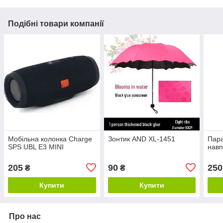
Подібні товари компанії
Мобільна колонка Charge
Зонтик AND XL-1451
Пара
SPS UBL E3 MINI
навп
205
90
250
₴
₴
Купити
Купити
Про нас