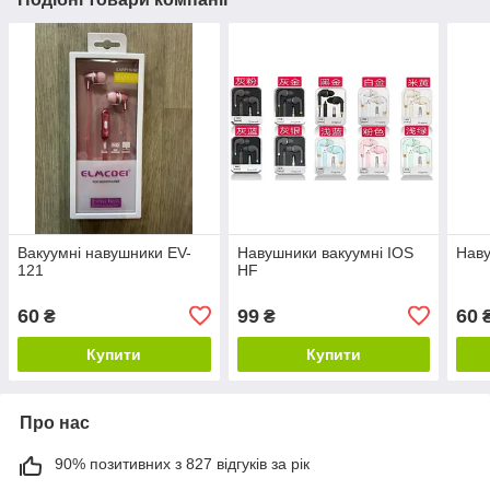
Вакуумні навушники EV-
Навушники вакуумні IOS
Наву
121
HF
60
99
60
₴
₴
Купити
Купити
Про нас
90% позитивних з 827 відгуків за рік