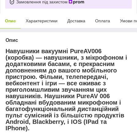
Замовлення під захистом
Опис
Характеристики
Доставка
Оплата
Умови п
Опис
Навушники вакуумні PureAV006
(коробка) — навушники, з мікрофоном і
додатковими басами, є прекрасним
доповненням до вашого мобільного
пристрою. Фільми, телепередачі,
вебконтент і ігри — все оживає з
приголомшливим звучанням цих
навушників. Наушники PureAV 006
обладнані вбудованим микрофоном і
багатофункціональний дистанційний
пульт сумісний із більшістю продуктів
Android, Blackberry, і IOS (IPad та
IPhone).